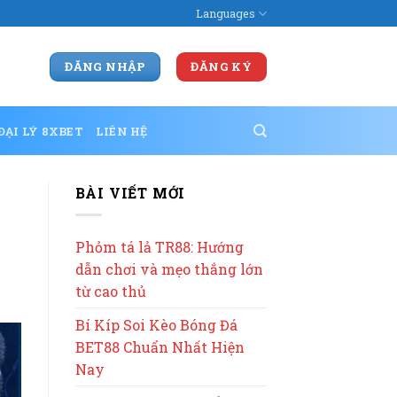
Languages
ĐĂNG NHẬP
ĐĂNG KÝ
ĐẠI LÝ 8XBET
LIÊN HỆ
BÀI VIẾT MỚI
Phỏm tá lả TR88: Hướng
dẫn chơi và mẹo thắng lớn
từ cao thủ
Bí Kíp Soi Kèo Bóng Đá
BET88 Chuẩn Nhất Hiện
Nay