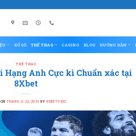
IỆU
XỔ SỐ
THỂ THAO
CASINO
BLOG
HƯỚNG DẪN
THỂ THAO
i Hạng Anh Cực kì Chuẩn xác tại
8Xbet
 ON
THÁNG 11 22, 2023
BY
8XBETV.BIZ