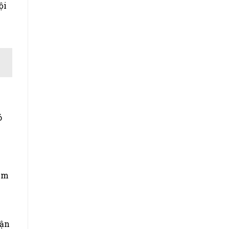
ội
h
ó
tìm
rận