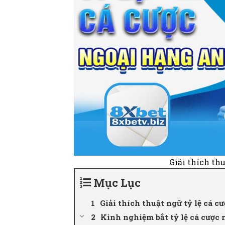
Giải thích th
Mục Lục
Giải thích thuật ngữ tỷ lệ cá 
Kinh nghiệm bắt tỷ lệ cá cược