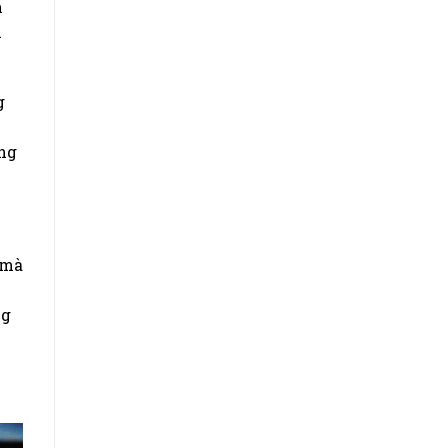
m
i
g
ứng
 mà
ng