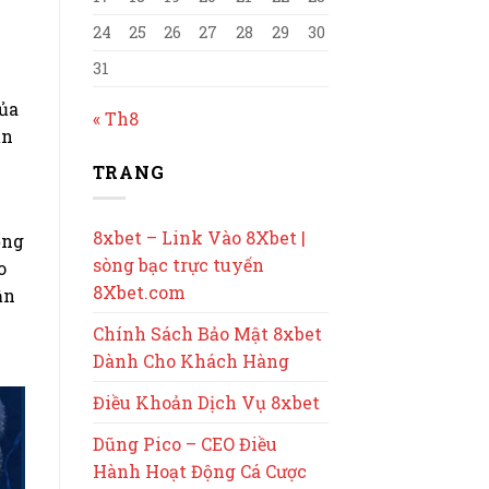
24
25
26
27
28
29
30
31
của
« Th8
ận
TRANG
8xbet – Link Vào 8Xbet |
ổng
sòng bạc trực tuyến
o
8Xbet.com
ần
Chính Sách Bảo Mật 8xbet
Dành Cho Khách Hàng
Điều Khoản Dịch Vụ 8xbet
Dũng Pico – CEO Điều
Hành Hoạt Động Cá Cược