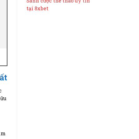
Sảnh cược thể thao uy tín
tại 8xbet
ất
c
hữu
tìm