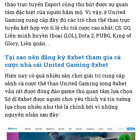
thao trực tuyến Esport cũng thu hút được sự quan
tâm đặc biệt của người hâm mộ. Vì vậy, ở United
Gaming cung cấp đầy đủ các trò chơi thể thao trực
tuyến kết hợp với tỉ lệ chi trả cược cao nhất: CS: GO,
Liên minh huyền thoại (LOL), Dota 2, PUBG, King of
Glory, Liên quân. ..
Tại sao nên đăng ký 8xbet tham gia cá
cược nhà cái United Gaming 8xbet
Hiện nay có quá nhiều sân chơi giải trí cung cấp
sảnh cá cược thể thao United Gaming song 8xbet
vẫn rất được đông đảo game thủ quan tâm lựa chọn.
Sở dĩ 8xbet được người chơi yêu thích và tin tưởng
lựa chọn nhiều như thế là chính bởi vì những
nguyên nhân sau đây: