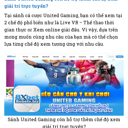
giải trí trực tuyến?
Tại sảnh cá cược United Gaming, bạn có thể xem tại
2 chế độ phổ biến như là Live VR – Thể thao thời
gian thực or Xem online giải đấu. Vì vậy, dựa trên
mong muốn cùng nhu cầu của bạn mà có thể chọn
lựa từng chế độ xem tương ứng với nhu cầu.
Sảnh United Gaming còn hỗ trợ thêm chế độ xem
giải trí trực tuyến?