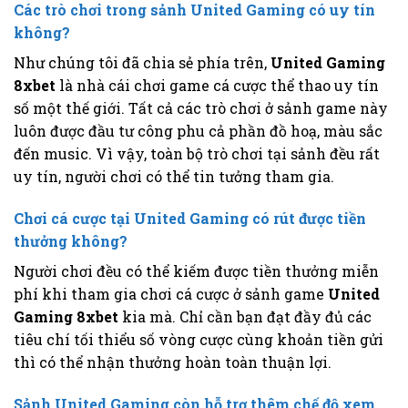
Các trò chơi trong sảnh United Gaming có uy tín
không?
Như chúng tôi đã chia sẻ phía trên,
United Gaming
8xbet
là nhà cái chơi game cá cược thể thao uy tín
số một thế giới. Tất cả các trò chơi ở sảnh game này
luôn được đầu tư công phu cả phần đồ hoạ, màu sắc
đến music. Vì vậy, toàn bộ trò chơi tại sảnh đều rất
uy tín, người chơi có thể tin tưởng tham gia.
Chơi cá cược tại United Gaming có rút được tiền
thưởng không?
Người chơi đều có thể kiếm được tiền thưởng miễn
phí khi tham gia chơi cá cược ở sảnh game
United
Gaming 8xbet
kia mà. Chỉ cần bạn đạt đầy đủ các
tiêu chí tối thiểu số vòng cược cùng khoản tiền gửi
thì có thể nhận thưởng hoàn toàn thuận lợi.
Sảnh United Gaming còn hỗ trợ thêm chế độ xem