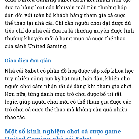
đưa ra hàng loạt các khuyến mãi tiền thưởng hấp
dẫn đối với toàn bộ khách hàng tham gia cá cược
thể thao tại nhà cái. Chỉ cần người chơi đạt được đủ
tiêu chí do nhà cái đưa ra là thường xuyên được lĩnh
thưởng khuyến mãi ở hạng mục cá cược thể thao
của sảnh United Gaming.
Giao diện đơn giản
Nhà cái 8xbet có phần đồ hoạ được sắp xếp khoa học
tuy nhiên cũng cực kỳ bắt mắt, hấp dẫn, khiến cho
người chơi cảm nhận rất dễ dàng khi tham gia chơi.
Hơn nữa, từng danh mục trò chơi được bố trí rất
logic, giúp người chơi mới có thể tham gia được các
trò chơi cá cược thể thao mà không cần quá nhiều
thao tác.
Một số kinh nghiệm chơi cá cược game
United Gaming nhà cái 8xbet