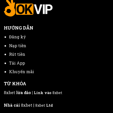
HƯỚNG DẪN
Đăng ký
Nạp tiền
Rút tiền
Tải App
Khuyến mãi
TỪ KHÓA
8xbet
lừa đảo |
Link vào
8xbet
Nhà cái
8xbet |
8xbet
Ltd