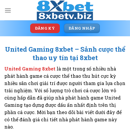
Skip
to
content
ĐĂNG KÝ
ĐĂNG NHẬP
United Gaming 8xbet – Sảnh cược thể
thao uy tín tại 8xbet
United Gaming 8xbet
là một trong số nhiều nhà
phát hành game cá cược thể thao thu hút cực kỳ
nhiều sân chơi giải trí được người tham gia lựa chọn
trải nghiệm. Với số lượng trò chơi cá cược lớn vô
cùng hấp dẫn đã giúp nhà phát hành game United
Gaming tạo dựng được dấu ấn nhất định trên thị
phần cá cược. Mời bạn theo dõi bài viết dưới đây để
có thể đánh giá chi tiết nhà phát hành game này
nào.